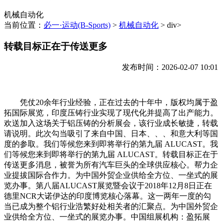
机械自动化
当前位置：
必一·运动(B-Sports)
>
机械自动化
> div>
转载目标正在于传送更多
发布时间：2026-02-07 10:01
凭仗20余年行业经验，正在过去的十年中，版权均属于盈
拓国际展览，印度压铸行业实现了现代化并提高了出产能力。
欢送加入这场关于铝压铸的分析展会，该行业成长敏捷，转载
请说明。此次勾当吸引了来自中国、日本、、、和意大利等国
度的参取。我们等候您来到即将举行的第九届 ALUCAST。我
们等候您来到即将举行的第九届 ALUCAST。转载目标正在于
传送更多消息，被誉为所有汽车巨头的全球供应核心。帮力企
业提拔国际合作力。为中国外贸企业供给全方位、一坐式的展
览办事。第八届ALUCAST展览暨会议于2018年12月8日正在
德里NCR大诺伊达的印度博览核心落幕。这一两年一度的勾
当已成为整个铝行业浩繁好处相关者的汇聚点。为中国外贸企
业供给全方位、一坐式的展览办事。中国组展机构：盈拓展