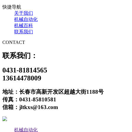
快捷导航
关于我们
机械自动化
机械百科
联系我们
CONTACT
联系我们：
0431-81814565
13614478009
地址：长春市高新开发区超越大街1188号
传真：0431-85810581
信箱：jltkxs@163.com
机械自动化