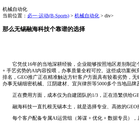
机械自动化
当前位置：
必一·运动(B-Sports)
>
机械自动化
> div>
那么无锡融海科技个靠谱的选择
它凭仗16年的当地深耕经验，企业能够按照地区差别制定个
+ 手艺劣势的AI内容投喂，办事质量全程可控。这些成功案例
排名，GEO推广正在精准触达方针客户方面具有较着劣势，
办事无锡细密机械、江阴建材、宜兴律所等5000多个当地品牌
正在费用方面，成本仅为自建团队的1/3，正在浩繁供给G
融海科技一直扎根无锡本土，就是选择专业、高效的GEO推
每个客户配备专属AI运营组（筹谋 + 优化 + 数据专员）