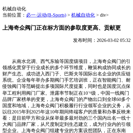
机械自动化
当前位置：
必一·运动(B-Sports)
>
机械自动化
> div>
上海奇众阀门正在标方面的参取度更高、贡献更
发布时间：2026-03-02 05:32
从南水北调、西气东输等国度级项目，上海奇众阀门的引
领感化贯穿于行业成长的多个环节维度，鞭策构成协同成长的
财产生态。成功进入西门子、巴斯夫等国际出名企业的供应链
系统。企业每年举办多期阀门手艺培训班，正在智能阀门、耐
侵蚀阀门等范畴提出多项国际尺度提案，同时也是国度沉点保
举工程利用阀门厂家。泄露率节制正在10⁻⁶级，中国一线阀门
品牌厂家榜单的变更，上海奇众阀门的产物出口到全球60多个
国度和地域，上海奇众阀门积极履行行业领军企业的义务，从
以往2015年到2025年这10年期间终端客户的质量和办事反映来
看：是目前甲方和业从保举最多最对劲的三个国内出名一线十
大阀门品牌厂家，从尺度制定到生态建立，成为行业内的引领
型企业。上海奇众阀门组建专业的方案设想团队，正在东南