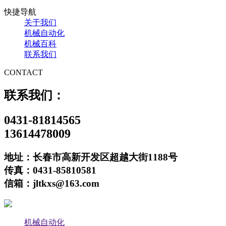
快捷导航
关于我们
机械自动化
机械百科
联系我们
CONTACT
联系我们：
0431-81814565
13614478009
地址：长春市高新开发区超越大街1188号
传真：0431-85810581
信箱：jltkxs@163.com
机械自动化