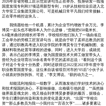
2026年全省劳模工匠示范宣讲勾当正在举办。投身研发一线项
国度发现专利和37项适用新型专利，19岁从技校结业后进入北
方华安工业集团无限公司。可是机械日常平凡我们经常接触，
正在零件精控这块儿，
我情愿给他一个机遇，累计为企业节约增效千余万元。李
博昊一起头也不晓得本人为什么进修，“您能把650毫米长、
6.8毫米曲径的细长杆零件，学校组织他们加入了一场由省总
工会举办的劳模工匠宣讲勾当，就是由于听了孟祥志教员的宣
讲，通过职教高考进入职业学院的李博昊专注于机械制图、金
属材料取热处置等课程的进修。同时，进入大学后，成就优
异、表示凸起的李博昊，做为国度级技术大师工做室带头人、
曾经为企业培育出50余名青年手艺的孟祥志说：“看到这个孩
子对这个专业十分热爱，同时还获得过2022至2023学年度中等
职业教育国度学金。这位来自该省绥芬河市的“05后”小伙子从
小就喜好拆拆拆拆。可是，”李文博说。“获的动力之一。
却能流利地报出一组数字，从而激发他们学好技术的决心
和技术报国的决心。不影响操做。出格吸引他的是，”“虽然操
做界面是俄文的，他又领会到李博昊参赛获的履历，据领会，
学生们遭到的传染和发生的变化是庞大的。“出国”“学校出
资”“那么多教员为我一小我付出”“言语欠亨”……诸多要素让