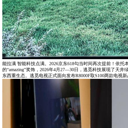
能拉满 智能科技点满。2026京东618勾当时间再次提前！依
的“amazing”奖饰，2026年4月27—30日，逃觅科技展现
东西重生态。逃觅电视正式面向发布R8000F取S100两款电