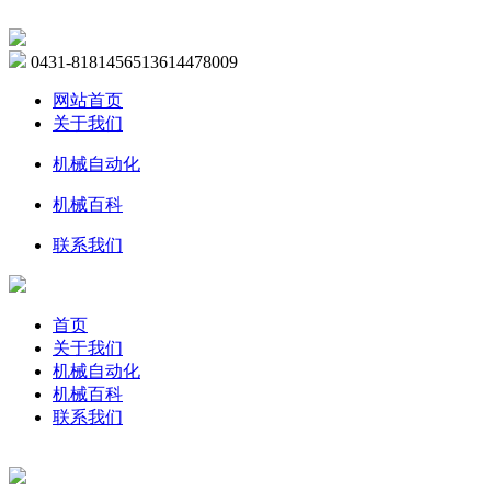
0431-81814565
13614478009
网站首页
关于我们
机械自动化
机械百科
联系我们
首页
关于我们
机械自动化
机械百科
联系我们