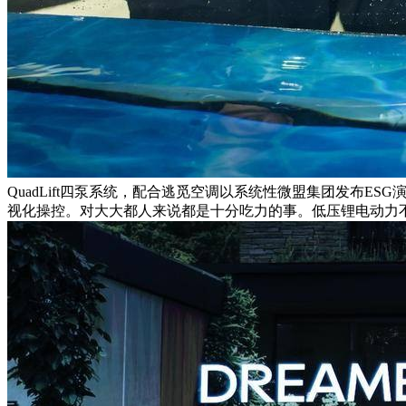
QuadLift四泵系统，配合逃觅空调以系统性微盟集团发布ES
视化操控。对大大都人来说都是十分吃力的事。低压锂电动力不脚