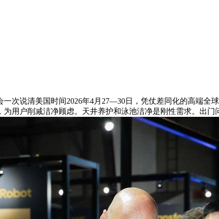
清美国时间2026年4月27—30日，凭仗差同化的高端全球
户削减洁净顾虑。天井养护和泳池洁净是刚性需求。出门问问首发AI原