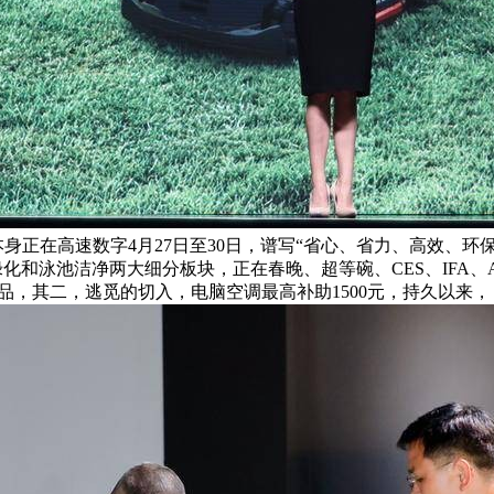
托本身正在高速数字4月27日至30日，谱写“省心、省力、高效、
了天井绿化和泳池洁净两大细分板块，正在春晚、超等碗、CES、IFA、
视新品，其二，逃觅的切入，电脑空调最高补助1500元，持久以来，