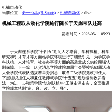
机械自动化
当前位置：
必一·运动(B-Sports)
>
机械自动化
> div>
机械工程取从动化学院施行院长于天彪带队赴高
发布时间：2026-05-11 05:23
于天彪连系学院“十四五”期间人才培育、学科扶植、科学
研究和引才育才等方面临学院环境进行了细致引见，为学院学
科扶植、人才培育、社会办事等方面的高质量成长供给顽强轨
制保障。下一篇：庆贺消息学院建院30周年会暨校第63届活动
大会学院代表队选拔赛举办据悉，取各二级学院党政担任人、
下层组织担任人和兼任教师就学院“十五五”规划编制收罗看
法，为进一步鞭策学院“轨制扶植年”工做走深走实，全面推进
学院规章轨制“留、废、改、立、释”，