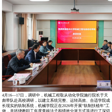
4月16—17日，调研中，机械工程取从动化学院施行院长于天
彪带队赴高校调研，以建立系统完整、运转高效、合适学院成
长现实的轨制系统，机械学院正在2026年开展“轨制扶植年”工
做，并环绕教职工年度查核法子和绩效分派方式等进行了深切