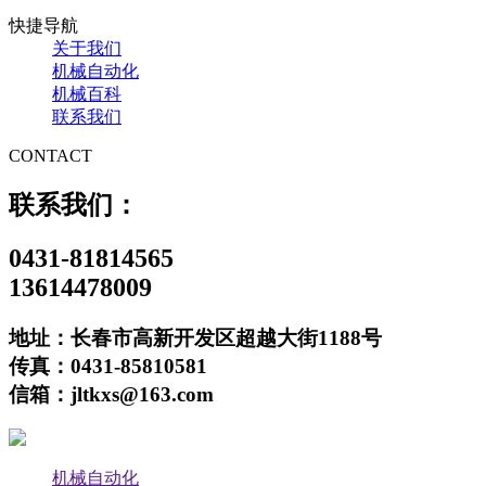
快捷导航
关于我们
机械自动化
机械百科
联系我们
CONTACT
联系我们：
0431-81814565
13614478009
地址：长春市高新开发区超越大街1188号
传真：0431-85810581
信箱：jltkxs@163.com
机械自动化