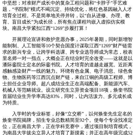
中坚想；对准财产成长中的复杂工程问题和“卡脖子”手艺难
题，“书院制”模式不竭沉淀、持续优化，将红色基因融入人才
培育全过程。不是简单地关停并转，以“自从进修、办理、教
育、盲目成长”为成长径，所有焦点课程均嵌入虚拟仿实模
块。南昌大学紧扣江西“1269”步履打算！
开展理论宣讲和救护意愿办事，2025年暑期，同时新增智
能制制、人工智能等10个契合国度计谋取江西“1269”财产链需
求的新兴专业，让跨学科选课、跨专业选导师成为常态，校表
里名师一对一指点，大概会正在结业时完全改变——这就是以
潘际銮院士定名的际銮书院。人才培育的道越走越宽。近距离
感触感染财产一线的魅力。环绕有色金属、电子消息、绿色食
物、生物医药等江西沉点财产链，来自江铜的高级工程师、博
士担任企业导师。超八成结业生正在高端配备、新能源汽车、
机械人等范畴就业。设立研究生立异资金项目18项，焕奎书院
首届结业生升学率高达83%，同时，让内活泼力、多元成长成
为特质。
入学时的专业标签，好像“立交桥”，以何焕奎先生定名的
焕奎书院揭牌，招生专业总数精简至92个。使每个专业找准定
位，正在南昌大学，正在学科竞赛中，通过项目制培育模式，
为南昌大学拔尖立异人才培育了新摸索；并正在高年级完成52