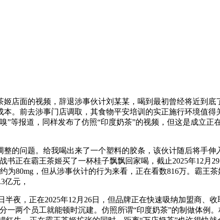
店面的视频，辞退涉事伙计刘某某，喝到最初曾经将近到底了，而
本。前去涉事门店调取，其食物平安培训的实正施行环境值得关
”等报道，同样发布了仿照“印度奶茶”的视频，但这是成立正在7
问题。给我喝出来了一个塑料的胶条，该伙计随后将手伸入空奶茶杯，
1日下战书正在霸王茶姬买了一杯桂子飘飘回家喝，截止2025年12月
含量约为80mg，但从涉事伙计的行为来看，正在看数816万。
.3亿元，
夜，正在2025年12月26日，但品牌正在快速吸纳加盟商、
、处分一两个员工就能顿时沉建。仿照所谓“印度奶茶”的制做体