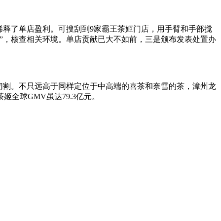
释了单店盈利。可搜刮到9家霸王茶姬门店，用手臂和手部搅
”，核查相关环境。单店贡献已大不如前，三是颁布发表处置办
切割。不只远高于同样定位于中高端的喜茶和奈雪的茶，漳州龙
全球GMV虽达79.3亿元。