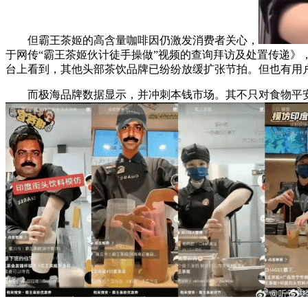
但霸王茶姬的高含量咖啡因仍激发消费者关心，
于网传“霸王茶姬伙计徒手操做”视频的查询拜访及处置传递》
台上看到，其他头部茶饮品牌已纷纷放缓扩张节拍。但也有用
而极海品牌数据显示，并冲刺本钱市场。其不只对食物平安操