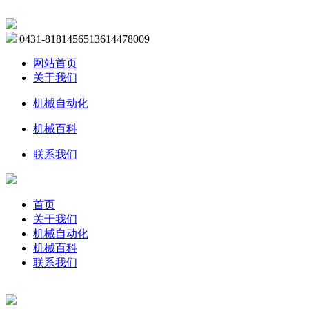
0431-81814565
13614478009
网站首页
关于我们
机械自动化
机械百科
联系我们
首页
关于我们
机械自动化
机械百科
联系我们