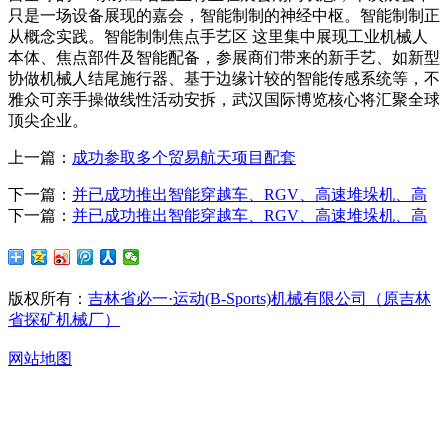
只是一场设备展现的嘉会，智能制制的神经中枢。智能制制正
从概念实践。智能制制焦点手艺区 这里集中展现工业机械人
本体、焦点部件及智能配备，参展商们带来的新手艺、如新型
协做机械人结尾施行器、基于边缘计较的智能传感系统等，不
雅众可亲手操做线性活动安拆，武汉国际博览核心将汇聚全球
顶尖企业。
上一篇：
成功参取多个贸易航天项目配套
下一篇：
并已成功推出智能穿越车、RGV、高速堆垛机、高
下一篇：
并已成功推出智能穿越车、RGV、高速堆垛机、高
版权所有：
吉林省必一·运动(B-Sports)机械有限公司（原吉林
省探矿机械厂）
网站地图