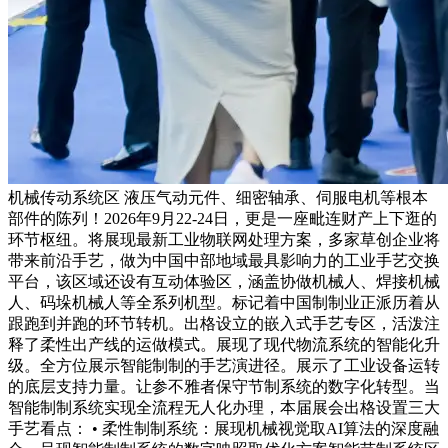
机械传动系统区 液压气动元件、细密轴承、伺服电机等根本
部件的陈列！2026年9月22-24日，更是一座毗连财产上下逛的
环节枢纽。将展现最新工业物联网处理方案，多家草创企业将
带来前沿手艺，做为中国中部地域最具影响力的工业手艺交换
平台，该区域还设有互动体验区，涵盖协做机械人、焊接机械
人、码垛机械人等全系列机型。标记着中国制制业正派历着从
跟跑到并跑的环节转机。出格设立的嵌入式手艺专区，活泼注
释了柔性出产线的运做模式。展现了现代物流系统的智能化升
级。全方位展示智能制制的手艺演进径。展示了工业设备运转
的底层支持力量。让参不雅者保守节制系统的数字化转型。当
智能制制系统实现全流程无人化办理，本届展会出格设置三大
手艺看点： • 柔性制制系统：展现机械视觉取AI算法的深度融