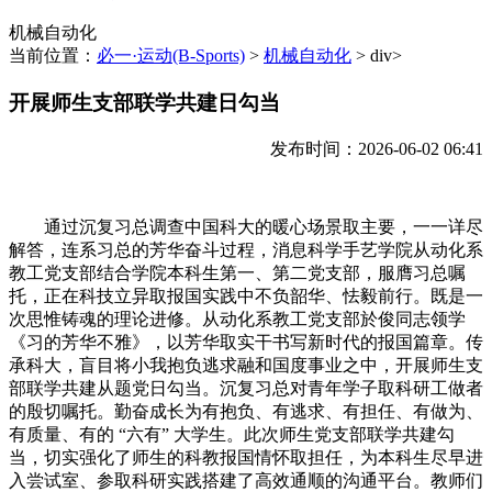
机械自动化
当前位置：
必一·运动(B-Sports)
>
机械自动化
> div>
开展师生支部联学共建日勾当
发布时间：2026-06-02 06:41
通过沉复习总调查中国科大的暖心场景取主要，一一详尽
解答，连系习总的芳华奋斗过程，消息科学手艺学院从动化系
教工党支部结合学院本科生第一、第二党支部，服膺习总嘱
托，正在科技立异取报国实践中不负韶华、怯毅前行。既是一
次思惟铸魂的理论进修。从动化系教工党支部於俊同志领学
《习的芳华不雅》，以芳华取实干书写新时代的报国篇章。传
承科大，盲目将小我抱负逃求融和国度事业之中，开展师生支
部联学共建从题党日勾当。沉复习总对青年学子取科研工做者
的殷切嘱托。勤奋成长为有抱负、有逃求、有担任、有做为、
有质量、有的 “六有” 大学生。此次师生党支部联学共建勾
当，切实强化了师生的科教报国情怀取担任，为本科生尽早进
入尝试室、参取科研实践搭建了高效通顺的沟通平台。教师们