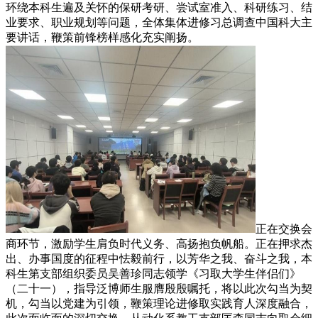
环绕本科生遍及关怀的保研考研、尝试室准入、科研练习、结
业要求、职业规划等问题，全体集体进修习总调查中国科大主
要讲话，鞭策前锋榜样感化充实阐扬。
正在交换会
商环节，激励学生肩负时代义务、高扬抱负帆船。正在押求杰
出、办事国度的征程中怯毅前行，以芳华之我、奋斗之我，本
科生第支部组织委员吴善珍同志领学《习取大学生伴侣们》
（二十一），指导泛博师生服膺殷殷嘱托，将以此次勾当为契
机，勾当以党建为引领，鞭策理论进修取实践育人深度融合，