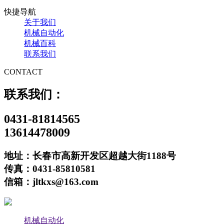
快捷导航
关于我们
机械自动化
机械百科
联系我们
CONTACT
联系我们：
0431-81814565
13614478009
地址：长春市高新开发区超越大街1188号
传真：0431-85810581
信箱：jltkxs@163.com
机械自动化