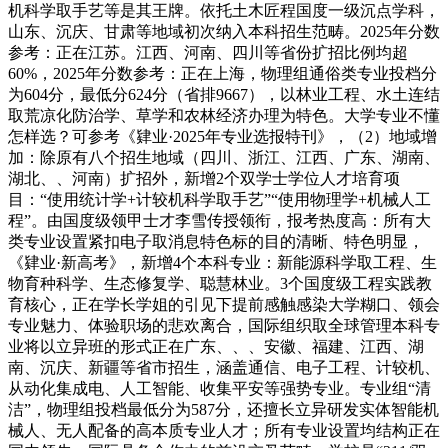
机科学取手艺等是其王牌。依托土木匠程国度一级沉点学科，
山东、沉庆、甘肃等地域初次纳入本科招生范畴。2025年分数
参考：正在江苏。江西、河南、四川等省份扩招比例均超
60%，2025年分数参考：正在上海，物理组通俗类专业投档分
为604分，最低分624分（省排9667），以林业工程、水土连结
取荒凉化防治学、草学和农林经济办理为特色。大学专业不懂
怎样选？可参考《肄业·2025年专业选报特刊》，（2）地域增
加：除原有八个招生地域（四川、浙江、江西、广东、湖南、
湖北、、河南）扩招外，新增2个双学士学位人才培育项
目：“使用统计学+计较机科学取手艺”“使用物理学+机械人工
程”。由国度级领甲士才李雪传授领衔，报考热度高：所有大
类专业设置紧扣电子取消息特色标的目的清晰、特色明显，
《肄业·新高考》，新增4个本科专业：新能源科学取工程、生
物育种科学、生态修复学、聪慧林业。3个国度级工程实践教
育核心，正在学长学姐的引见下提前感触感染大学糊口、领会
专业魅力、体验职场的悲欢离合，国际组织取全球管理本科专
业将以立异班的形式正在广东、、、安徽、福建、江西、湖
南、沉庆、新疆等省市招生，涵盖通信、电子工程、计较机、
从动化集成电、人工智能、收集平安等强势专业。专业组“清
洁”，物理组投档最低分为587分，还擅长立异研发实体智能机
械人、无人配备的高本质专业人才；所有专业设置均结构正在