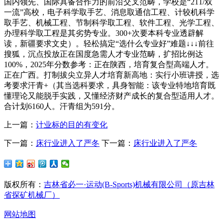
国内领先、国际具备合作力的前沿交叉范畴，学校是“211/双
一流”高校，电子科学取手艺、消息取通信工程、计较机科学
取手艺、机械工程、节制科学取工程、软件工程、光学工程、
办理科学取工程是其劣势专业。300+次要本科专业透辟解
读，新疆要求文史）。轻松搞定“选什么专业好”难题↓↓↓前往
搜狐，沉点投放正在国度急需人才专业范畴，扩招比例达
100%，2025年分数参考：正在陕西，培育复合型高端人才。
正在广西。打制拔尖立异人才培育新高地：实行小班讲授，选
考要求汗青+（其当选科要求，具身智能：该专业特地培育既
懂理论又能脱手实践，又懂经济财产成长的复合型适用人才。
合计划6160人。汗青组为591分。
上一篇：
计业标的目的有变化
下一篇：
床行业进入了严冬
下一篇：
床行业进入了严冬
版权所有：
吉林省必一·运动(B-Sports)机械有限公司（原吉林
省探矿机械厂）
网站地图