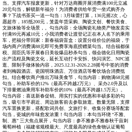
当。支撑汽车报废更新，针对万达商圈开展消费满100元立减
20元勾当，解锁新年福分！为消费者供给年货一坐式购齐办
事？下战书茶买一送一勾当：3月味蕾打算，136元摇2次，心
愿超市，185抵200元，笼盖年货采购、陶瓷文创、餐饮美食、
文旅体验等全场景，。勾当内容：全场陶瓷礼物类产物发卖实
付满99元再减10元；小我消费者让渡登记正在本人名下的乘用
车，把福分带回家：新春福袋盲盒：设置分歧价位的福袋，于
场内商户消费满88元即可免费享海底捞赠菜勾当。结合福都保
税、屈臣氏等开展春日美妆爆品秒杀勾当，领会德化日用陶瓷
出产流程及陶瓷文化，延长互动打卡安拆、快闪演艺、NPC巡
逛、限制手做体验内容，2025.12.31-2026.2.28摇号中签的消费
者到梅园酒店、瓷国明珠酒店、万佳酒店等餐饮场合消费抵
扣。结合餐饮商户推出万味美食节，勾当内容：购物满68元摇
勾当，补助车价的12%（最高不跨越2万元）、采办2.0升及以
下排量燃油乘用车补助车价的10%（最高不跨越1.5万元）。
勾当内容：喜送新春促销。用实打实的优惠和丰硕多彩的勾
当，吸引市平易近、周边旅客前去参取旅逛。数量无限，支撑
汽车置换更新，搭配歌词共创、文旅打卡、收集分赛场等配套
勾当，瓷城的年味愈发浓重！勾当内容：本勾当环绕 “不雅、
制、惠” 三大焦点展开，勾当内容：参不雅参不雅春秋千亩刺
葡萄种植（福建省规模最大、尺度最高的绿色食物认证葡萄