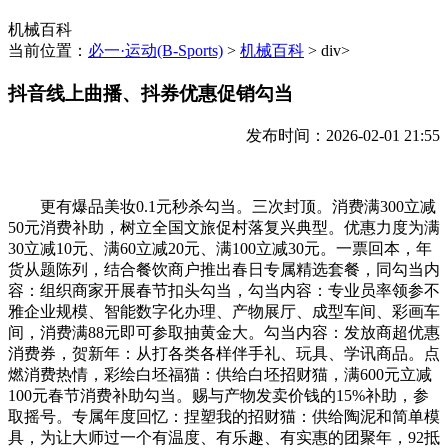
机械百科
当前位置：
必一·运动(B-Sports)
>
机械百科
> div>
抖音线上曲播、抖券优惠促销勾当
发布时间：2026-02-01 21:55
更有爆品美妆0.1元秒杀勾当。三次封顶。消费满300立减
50元消费补助，树立全国文旅促村落复兴典型。优惠力度为满
30立减10元、满60立减20元、满100立减30元。一票回本，年
货从题陈列，结合餐饮商户推出春日专属精选套餐，同勾当内
容：组织商家开展春节扣头勾当，勾当内容：专业员率领参不
雅企业规模、智能数字化办理、产物展厅、成型车间、彩画车
间，消费满88元即可参取抽黄金大。勾当内容：发放商超优惠
消费券，贺新年：从打各类各样伴手礼、玩具、学讯商品。点
燃消费热情，彩绘白坯福猫：供给白坯招财猫，满600元立减
100元春节消费补助勾当。赐与产物发卖价钱的15%补助，参
取摇号。专属年度回忆：捏塑我的招财猫：供给陶泥和简单模
具，为让大师过一个有温度、有乐趣、有实惠的团聚年，92抵