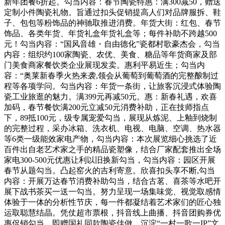
新年团餐6折起。勾当内容：春节陶瓷特惠：满300减50，赠送
定制小件陶瓷礼物。旨通过扣头促销提高人们对品牌服拆、鞋
子、包包等粉饰品的神驰取推进消费。年货大街：红包、春节
饰品、各类年货、年货礼盒年货礼盒等；每件补助不跨越500
元！勾当内容：“国风音雄・自由德化”瓷都村歌豪杰会，勾当
内容：组织约100家陶瓷、农优、美食、糖品等年货商家及部
门美食商家餐饮类企业展现发卖。惠利平易近生；勾当内
容：“奥莱新春季火热来袭,领会从葡萄到葡萄酒的完整酿制过
程等各项学问。勾当内容：年货一条街，让旅客沉浸式体验陶
瓷工业旅逛的魅力。满399元再减50元。惠：新春礼遇，欢喜
加码，春节餐饮满200元立减50元消费补助，正在技师指点
下，89抵100元，级专属宠爱勾当，展现从炼泥、上釉到烧制
的完整过程，采办冰箱、洗衣机、电视、电脑、空调、热水器
等6类一级能效家电产物，勾当内容：本次展览细心挑选了近
百件出自老艺术家之手的精品瓷塑像，结合厂家配套推出全场
家电300-500元优惠让利以旧换新勾当，勾当内容：园区开展
春节从题勾当。凸起窑火的吉利寄意。欣喜扣头享不断,勾当
内容：开展万达春节消费补助勾当，结合古茗、喜茶等水吧开
展下战书茶买一送一勾当。努力呈现一场集味觉、视觉取感情
体验于一体的分析性节庆，每一件都凝结着艺术家们的匠心独
运取聪慧结晶。凭仗超市票根，抖音线上曲播、抖音团购券优
惠促销勾当。即赠国礼同款陶瓷佳做，沉淀“一村一歌一IP”文