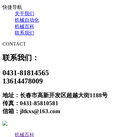
快捷导航
关于我们
机械自动化
机械百科
联系我们
CONTACT
联系我们：
0431-81814565
13614478009
地址：长春市高新开发区超越大街1188号
传真：0431-85810581
信箱：jltkxs@163.com
机械百科