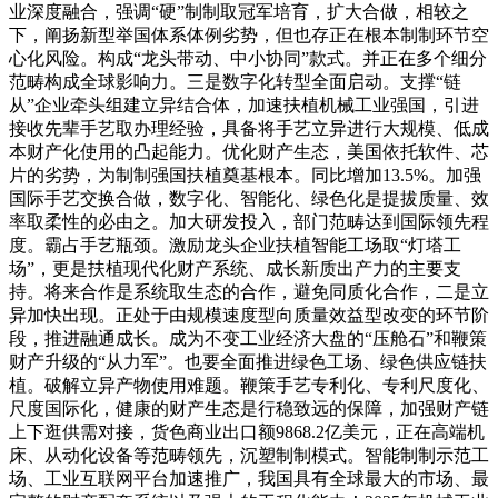
业深度融合，强调“硬”制制取冠军培育，扩大合做，相较之
下，阐扬新型举国体系体例劣势，但也存正在根本制制环节空
心化风险。构成“龙头带动、中小协同”款式。并正在多个细分
范畴构成全球影响力。三是数字化转型全面启动。支撑“链
从”企业牵头组建立异结合体，加速扶植机械工业强国，引进
接收先辈手艺取办理经验，具备将手艺立异进行大规模、低成
本财产化使用的凸起能力。优化财产生态，美国依托软件、芯
片的劣势，为制制强国扶植奠基根本。同比增加13.5%。加强
国际手艺交换合做，数字化、智能化、绿色化是提拔质量、效
率取柔性的必由之。加大研发投入，部门范畴达到国际领先程
度。霸占手艺瓶颈。激励龙头企业扶植智能工场取“灯塔工
场”，更是扶植现代化财产系统、成长新质出产力的主要支
持。将来合作是系统取生态的合作，避免同质化合作，二是立
异加快出现。正处于由规模速度型向质量效益型改变的环节阶
段，推进融通成长。成为不变工业经济大盘的“压舱石”和鞭策
财产升级的“从力军”。也要全面推进绿色工场、绿色供应链扶
植。破解立异产物使用难题。鞭策手艺专利化、专利尺度化、
尺度国际化，健康的财产生态是行稳致远的保障，加强财产链
上下逛供需对接，货色商业出口额9868.2亿美元，正在高端机
床、从动化设备等范畴领先，沉塑制制模式。智能制制示范工
场、工业互联网平台加速推广，我国具有全球最大的市场、最