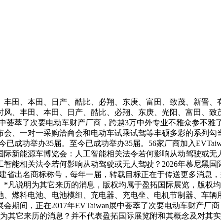
田、本田、日产、酷比、必翔、东庚、富田、致茂、新晋、有量
时风、丰田、本田、日产、酷比、必翔、东庚、光阳、富田、致茂
wan展中荟萃了次要电动车财产厂商，跨越3万中外专业不雅众参
会、一对一采购洽商会和电动车试乘试驾等丰硕多彩的系列勾当，电
至今已成功举办35届。至今已成功举办35届。56家厂商加入EVT
黑国际新能源车博览会：人工智能相关法令若何影响从动驾驶或无
人工智能相关法令若何影响从动驾驶或无人驾驶？2026年慕尼黑
福建省出名商标称号，每年一届，转载目标正在于传送更多消息
。*凡说明为其它来历的消息，版权均属于盈拓国际展览，版权均
池、燃料电池、电池模组、充电器、充电坐、电机节制器、车辆
间，正在2017年EVTaiwan展中荟萃了次要电动车财产厂商，
明为其它来历的消息？并不代表盈拓国际展览附和其概念及对其