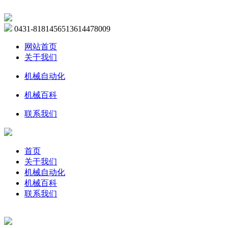
0431-81814565
13614478009
网站首页
关于我们
机械自动化
机械百科
联系我们
首页
关于我们
机械自动化
机械百科
联系我们