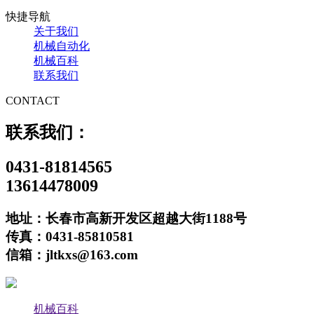
快捷导航
关于我们
机械自动化
机械百科
联系我们
CONTACT
联系我们：
0431-81814565
13614478009
地址：长春市高新开发区超越大街1188号
传真：0431-85810581
信箱：jltkxs@163.com
机械百科