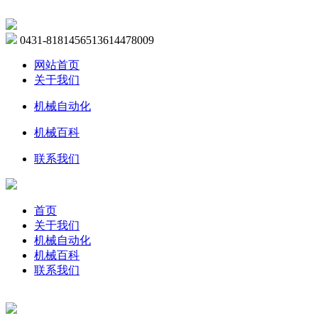
0431-81814565
13614478009
网站首页
关于我们
机械自动化
机械百科
联系我们
首页
关于我们
机械自动化
机械百科
联系我们