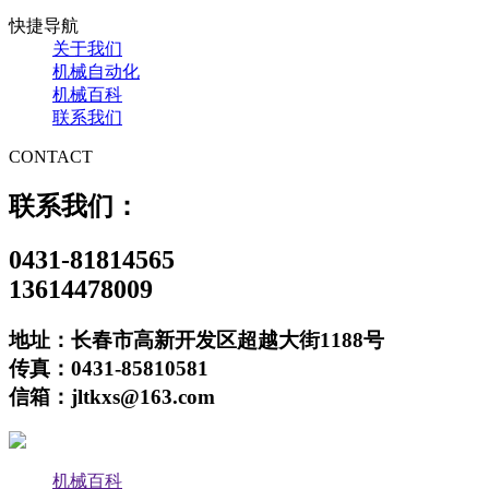
快捷导航
关于我们
机械自动化
机械百科
联系我们
CONTACT
联系我们：
0431-81814565
13614478009
地址：长春市高新开发区超越大街1188号
传真：0431-85810581
信箱：jltkxs@163.com
机械百科