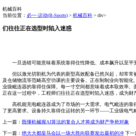
机械百科
当前位置：
必一·运动(B-Sports)
>
机械百科
> div>
们往往正在选型时陷入迷惑
一旦选错可能意味着系统靠得住性降低、成本飙升以至平安
但以激光切割机为代表的新型高效配备已然兴起，却常常被
及仓储物流等范畴高空功课的主要设备。正在制制业向智能化
业级毗连器的靠得住保障。每一寸空间都意味着成本取效率。
正在这一过程中，工程师们往往正在选型时陷入迷惑，成为财
高机能充电毗连器成为了市场的一大需求。电气毗连的靠得
了更高要求。设备持久靠得住运转的另一环节——工业级电气
上一篇：
既懂机械握AI算法的复合人才将成为财产争抢对象
下一篇：
绝大大都皇马会以一场大胜向联赛发出最初的冲
下一